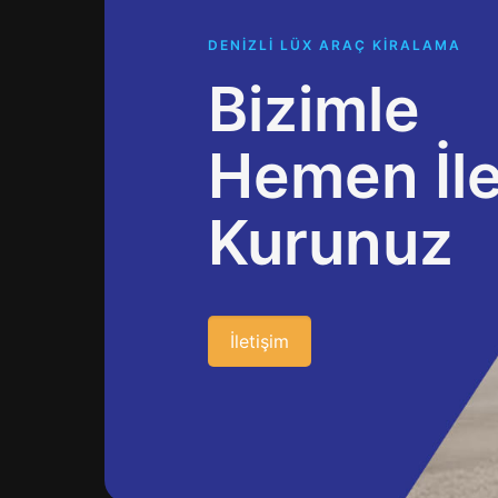
DENİZLİ LÜX ARAÇ KİRALAMA
Bizimle
Hemen İle
Kurunuz
İletişim