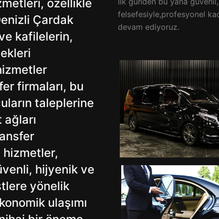
metleri, özellikle
İlk günden bu yana güvenli
felsefesiyle,profesyonel k
Denizli Çardak
devam ediyoruz.
e kafilelerin,
cekleri
hizmetler
er firmaları, bu
uların taleplerine
 ağları
ransfer
 hizmetler,
üvenli, hijyenik ve
stlere yönelik
ekonomik ulaşımı