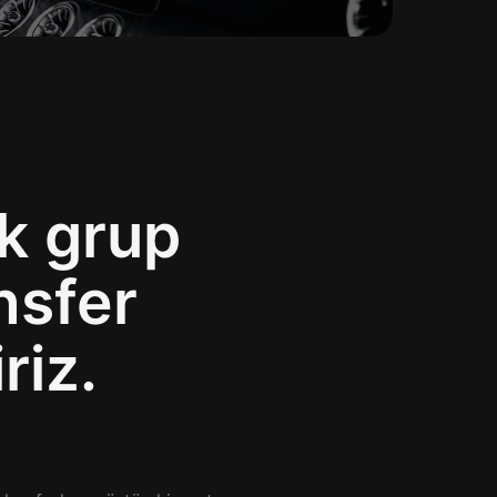
ak grup
nsfer
riz.