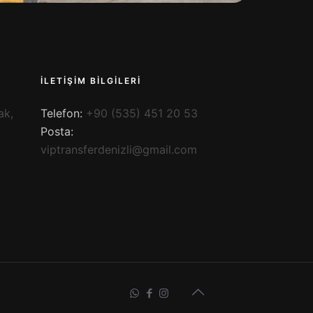
İLETİŞİM BİLGİLERİ
ak,
Telefon:
+90 (535) 451 20 53
Posta:
viptransferdenizli@gmail.com