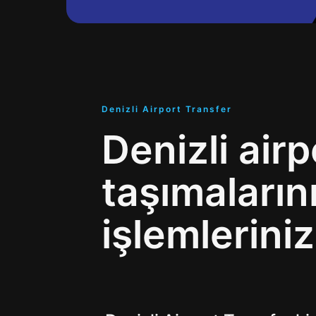
Denizli Airport Transfer
Denizli air
taşımalarını
işlemleriniz