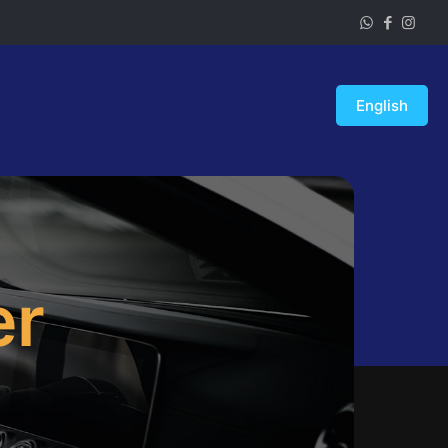
English
er