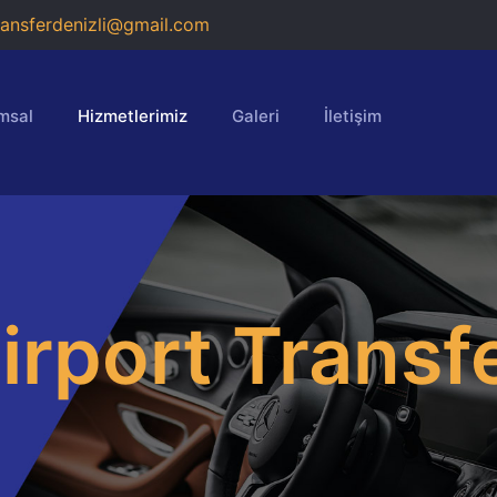
ransferdenizli@gmail.com
msal
Hizmetlerimiz
Galeri
İletişim
Airport Transf