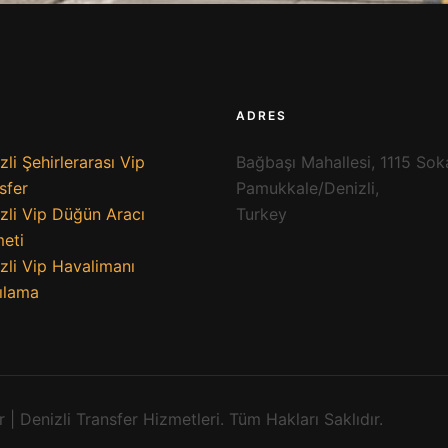
ADRES
zli Şehirlerarası Vip
Bağbaşı Mahallesi, 1115 Sok
sfer
Pamukkale/Denizli,
zli Vip Düğün Aracı
Turkey
eti
zli Vip Havalimanı
ılama
 | Denizli Transfer Hizmetleri. Tüm Hakları Saklıdır.