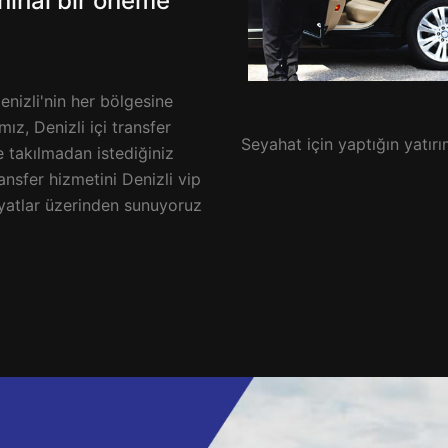
 nihai bir öneme
nizli'nin her bölgesine
ız, Denizli içi transfer
Seyahat için yaptığın yatırım
ne takılmadan istediğiniz
nsfer hizmetini Denizli vip
fiyatlar üzerinden sunuyoruz